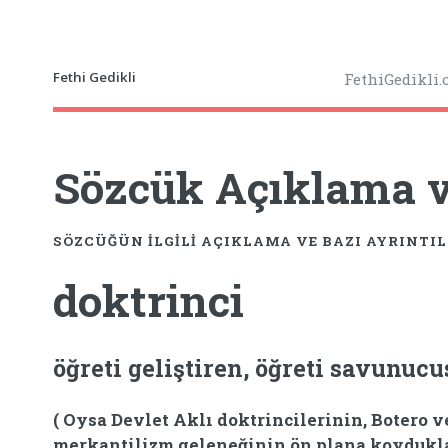
Fethi Gedikli
FethiGedikli
Sözcük Açıklama ve
SÖZCÜĞÜN ILGILI AÇIKLAMA VE BAZI AYRINTI
doktrinci
öğreti geliştiren, öğreti savunucu
( Oysa Devlet Aklı doktrincilerinin, Botero v
merkantilizm geleneğinin ön plana koyduklar