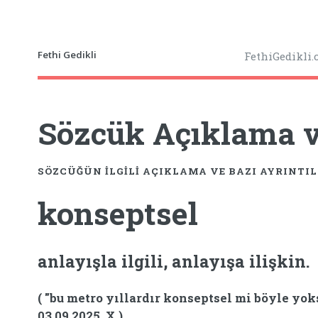
Fethi Gedikli
FethiGedikli
Sözcük Açıklama ve
SÖZCÜĞÜN ILGILI AÇIKLAMA VE BAZI AYRINTI
konseptsel
anlayışla ilgili, anlayışa ilişkin.
( "bu metro yıllardır konseptsel mi böyle y
03.09.2025, X )